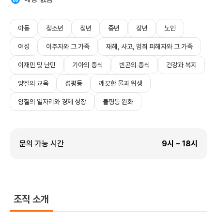
아동
청소년
청년
중년
장년
노인
여성
이주자와 그 가족
재해, 사고, 범죄 피해자와 그 가족
이재민 및 난민
기아의 종식
빈곤의 종식
건강과 복지
양질의 교육
성평등
깨끗한 물과 위생
양질의 일자리와 경제 성장
불평등 완화
문의 가능 시간
9
시 ~
18
시
조직 소개