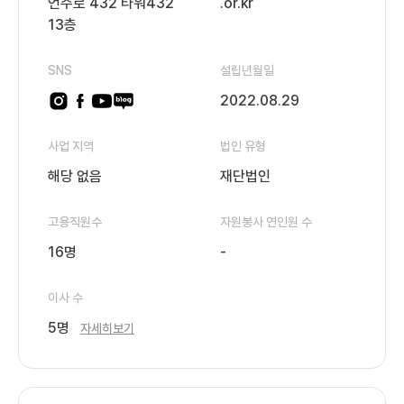
언주로 432 타워432
.or.kr
13층
SNS
설립년월일
2022.08.29
사업 지역
법인 유형
해당 없음
재단법인
고용직원수
자원봉사 연인원 수
16명
-
이사 수
5명
자세히보기