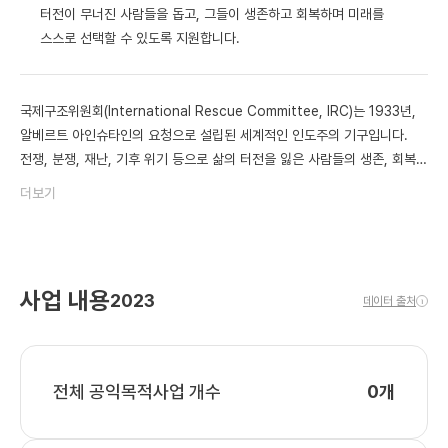
터전이 무너진 사람들을 돕고, 그들이 생존하고 회복하며 미래를
스스로 선택할 수 있도록 지원합니다.
국제구조위원회(International Rescue Committee, IRC)는 1933년,
알베르트 아인슈타인의 요청으로 설립된 세계적인 인도주의 기구입니다.
전쟁, 분쟁, 재난, 기후 위기 등으로 삶의 터전을 잃은 사람들의 생존, 회복,
그리고 재건을 지원하며, 국제구조위원회는 지난 90년간 인도주의
더보기
분야에서 현장 중심의 솔루션을 실천해 왔습니다.
현재 국제구조위원회는 전 세계 40개국 이상에서 활동하고 있으며, 각국의
위기 현장에서 가장 시급한 문제를 해결하기 위한 프로그램을 실행하고
있습니다.
사업 내용
2023
데이터 출처
국제구조위원회는 고객 중심의 현장 연구와 데이터 분석을 바탕으로
i
급변하는 위기 국가의 복잡한 상황에 가장 적합한 솔루션을 설계하고, 정부,
기업, 지역 단체들과의 긴밀한 파트너십을 통해 심화되는 인도주의 위기를
해결하고 있습니다.
전체 공익목적사업 개수
0개
전 세계 인도적 위기에 처한 사람들 중 단 30%만이 실질적인 지원을 받고
있는 현실 속에서, IRC는 비용 효율성과 지속 가능성에 대한 체계적인
접근을 통해 더 많은 사람들의 삶에 실질적인 변화를 만들어가고 있습니다.