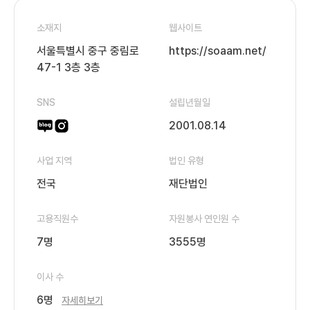
소재지
웹사이트
서울특별시 중구 중림로
https://soaam.net/
47-1 3층 3층
SNS
설립년월일
2001.08.14
사업 지역
법인 유형
전국
재단법인
고용직원수
자원봉사 연인원 수
7명
3555명
이사 수
6명
자세히보기