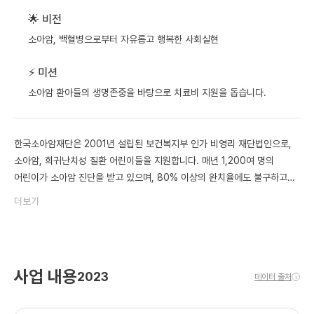
🌟 비전
소아암, 백혈병으로부터 자유롭고 행복한 사회실현
⚡️ 미션
소아암 환아들의 생명존중을 바탕으로 치료비 지원을 돕습니다.
한국소아암재단은 2001년 설립된 보건복지부 인가 비영리 재단법인으로,
소아암, 희귀난치성 질환 어린이들을 지원합니다. 매년 1,200여 명의
어린이가 소아암 진단을 받고 있으며, 80% 이상의 완치율에도 불구하고
여전히 어린이 사망 원인 1위입니다. 3~5년의 장기 치료와 고액의 치료비는
더보기
환아 가정에 큰 부담이 됩니다.
한국소아암재단은 다음과 같은 어려움을 해결하고자 합니다.
-경제적 어려움: 치료비 부담으로 치료를 포기하는 가정이 없도록 치료비를
사업 내용
2023
데이터 출처
지원합니다.
i
-사회적 어려움: 치료 후 학교 및 사회 복귀를 위한 지원 프로그램을
제공합니다.